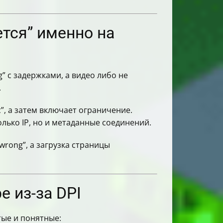
тся” именно на
g” с задержками, а видео либо не
.
с”, а затем включает ограничение.
только IP, но и метаданные соединений.
wrong”, а загрузка страницы
e из-за DPI
тые и понятные: