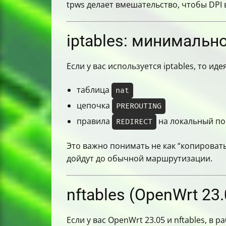
tpws делает вмешательство, чтобы DPI в
iptables: минимальн
Если у вас используется iptables, то иде
таблица
nat
цепочка
PREROUTING
правила
на локальный по
REDIRECT
Это важно понимать не как “копировать
дойдут до обычной маршрутизации.
nftables (OpenWrt 23
Если у вас OpenWrt 23.05 и nftables, в