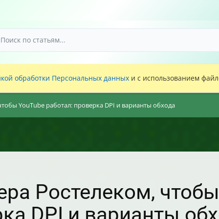
кой обработки Персональных данных
и с использованием файло
чтобы YouTube работал: проверка DPI и варианты обхода
ера Ростелеком, чтобы
рка DPI и варианты об