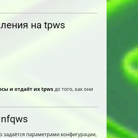
ления на tpws
сы и отдаёт их tpws
до того, как они
=nfqws
о задаётся параметрами конфигурации,