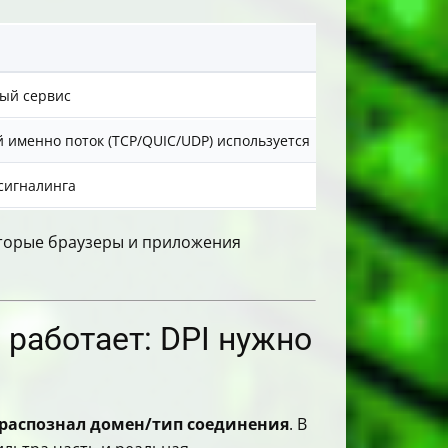
Как проверить
ый сервис
открыть нескол
й именно поток (TCP/QUIC/UDP) используется
попробовать д
/сигналинга
смотреть, как и
оторые браузеры и приложения
 работает: DPI нужно
е распознал домен/тип соединения
. В