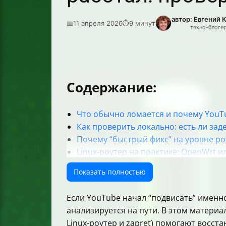
автор: Евгений 
📅
11 апреля 2026
⏱
9 минут
техно-блоге
Содержание:
Что обычно ломается и почему YouTu
Как проверить локально: есть ли зад
Почему “быстрый фикс” на уровне ро
Linux-роутер на практике: OpenWrt или
zapret: как включить обработку траф
Показать полностью
iptables: минимально нужный принц
nftables (OpenWrt 23.05): настройка 
Если YouTube начал “подвисать” именно 
Какие домены добавить в zapret-host
анализируется на пути. В этом материал
Оптимальные параметры конфигураци
Linux-роутер и zapret) помогают восста