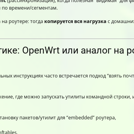
ync
(рассинхронизация), когда полезная “видимая” для ф
 по времени/сегментам.
а на роутере: тогда
копируется вся нагрузка
с домашних
тике: OpenWrt или аналог на р
реальных инструкциях часто встречается подход “взять по
ение, где можно запускать утилиты командной строки, и
тановку пакетов/утилит для “embedded” роутера,
ftables,