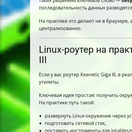
таких решениях ключевое слово —
des
последовательность данных разводятся
На практике это делают не в браузере, 
централизованно.
Linux-роутер на прак
III
Если у вас роутер Keenetic Giga III, в 
утилиты.
Ключевая идея простая: получить окруж
На практике путь такой:
развернуть Linux-окружение через ус
подготовить сетевой стек,
поставить инструменты для iptables/n