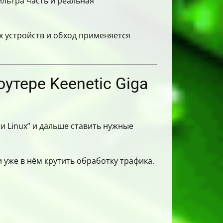
ильтра часть и реальная
 устройств и обход применяется
оутере Keenetic Giga
чти Linux” и дальше ставить нужные
 уже в нём крутить обработку трафика.