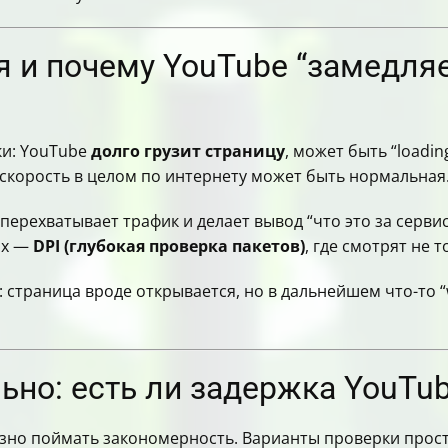
енения конфигурации
 YouTube после настройки реально работает
е искать решение
 и почему YouTube “замедляе
стелеком и Farline
ается именно в QUIC
y
ки: YouTube
долго грузит страницу
, может быть “loadin
а ни один конфиг zapret не работает
 скорость в целом по интернету может быть нормальная
oTik и перенаправление YouTube через VPN
ет влиять на YouTube
 перехватывает трафик и делает вывод “что это за серви
ут появиться дальше
ях —
DPI (глубокая проверка пакетов)
, где смотрят не 
ам нужно, чтобы YouTube работал дома на Ростелеком
: страница вроде открывается, но в дальнейшем что-то “
ьно: есть ли задержка YouTub
лезно поймать закономерность. Варианты проверки прос