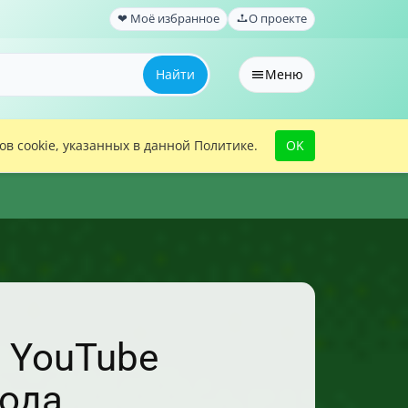
❤ Моё избранное
О проекте
Найти
Меню
в cookie, указанных в данной Политике.
OK
 YouTube
хода