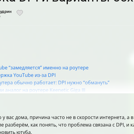
Кудрин
р
be “замедляется” именно на роутерe
ержка YouTube из-за DPI
утера обычно работает: DPI нужно “обмануть”
 аналог на роутере Keenetic Giga III
ика YouTube на роутере (общая схема)
ип перенаправления на tpws
zapret с MODE=nfqws
у вас дома, причина часто не в скорости интернета, а в
s-user.txt для YouTube-цепочки
е разберём, как понять, что проблема связана с DPI, и 
и: где обычно “тонко” и что пробовать в первую очер
новить ютуба.