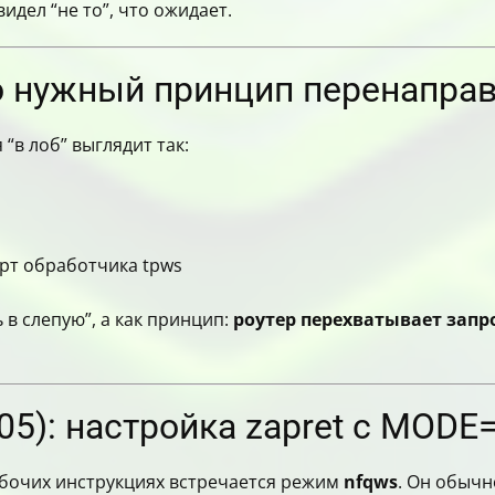
идел “не то”, что ожидает.
о нужный принцип перенаправ
я “в лоб” выглядит так:
рт обработчика tpws
 в слепую”, а как принцип:
роутер перехватывает запро
.05): настройка zapret с MODE
 рабочих инструкциях встречается режим
nfqws
. Он обычн