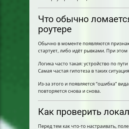
Как перезапустить zapret после изм
Как проверить, что ускорение/обход
Если не работает на телевизорах: гд
Что обычно ломается
Частые проблемы по провайдерам: Ро
роутерe
QUIC: что делать, если YouTube упир
Влияет ли параметр WS_USER=nobod
Обычно в моменте появляются призна
Если всё сломалось: что делать, когд
стартует, либо идёт рывками. При этом
Если хочется ещё один подход: Mikr
ТСПУ провайдера и VPN: как это мож
Логика часто такая: устройство по пути
Будущее: какие варианты обхода мог
Самая частая гипотеза в таких ситуаци
Короткий вывод: что делать, если в
Из-за этого и появляется “ошибка” вида
повторяется снова и снова.
Как проверить локал
Перед тем как что-то настраивать, по