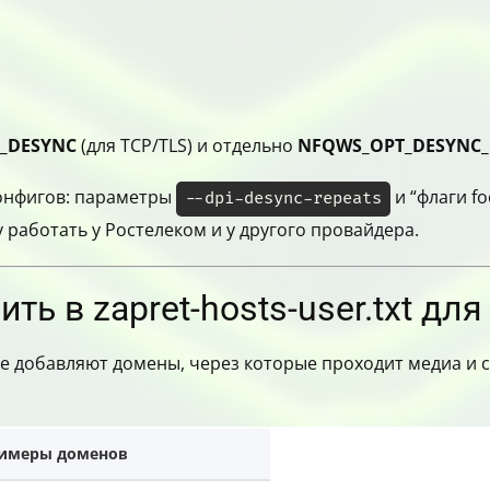
_DESYNC
(для TCP/TLS) и отдельно
NFQWS_OPT_DESYNC_
конфигов: параметры
и “флаги f
--dpi-desync-repeats
 работать у Ростелеком и у другого провайдера.
ь в zapret-hosts-user.txt дл
e добавляют домены, через которые проходит медиа и 
имеры доменов