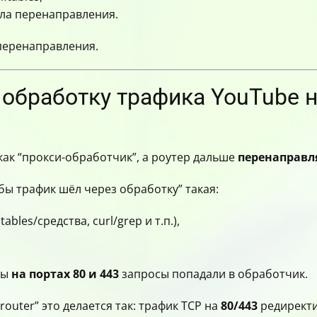
ила перенаправления.
 перенаправления.
ь обработку трафика YouTube 
как “прокси-обработчик”, а роутер дальше
перенаправл
обы трафик шёл через обработку” такая:
bles/средства, curl/grep и т.п.),
бы
на портах 80 и 443
запросы попадали в обработчик.
router” это делается так: трафик TCP на
80/443
редиректит