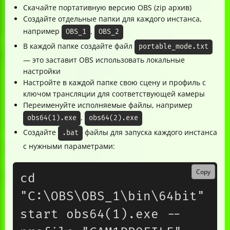
Скачайте портативную версию OBS (zip архив)
Создайте отдельные папки для каждого инстанса,
например
,
OBS_1
OBS_2
В каждой папке создайте файл
portable_mode.txt
— это заставит OBS использовать локальные
настройки
Настройте в каждой папке свою сцену и профиль с
ключом трансляции для соответствующей камеры
Переименуйте исполняемые файлы, например
,
obs64(1).exe
obs64(2).exe
Создайте
файлы для запуска каждого инстанса
.bat
с нужными параметрами:
Copy
cd 
"C:\OBS\OBS_1\bin\64bit"

start obs64(1).exe --