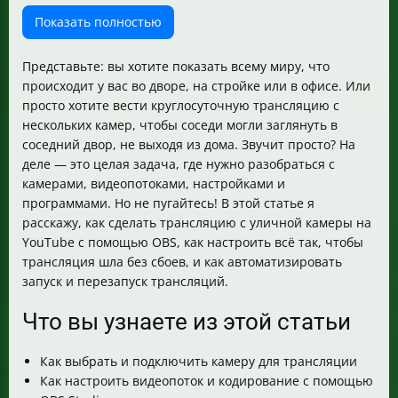
Практический пример: как настроить трансляцию с
Показать полностью
одной уличной камеры
Как сделать несколько трансляций одновременно с
Представьте: вы хотите показать всему миру, что
помощью нескольких инстансов OBS
происходит у вас во дворе, на стройке или в офисе. Или
Автоматизация запуска и перезапуска трансляций
просто хотите вести круглосуточную трансляцию с
Как автоматически переподключаться к камере при
нескольких камер, чтобы соседи могли заглянуть в
потере видеопотока
соседний двор, не выходя из дома. Звучит просто? На
Таблица сравнения основных параметров для
деле — это целая задача, где нужно разобраться с
трансляции
камерами, видеопотоками, настройками и
Итог
программами. Но не пугайтесь! В этой статье я
расскажу, как сделать трансляцию с уличной камеры на
YouTube с помощью OBS, как настроить всё так, чтобы
трансляция шла без сбоев, и как автоматизировать
запуск и перезапуск трансляций.
Что вы узнаете из этой статьи
Как выбрать и подключить камеру для трансляции
Как настроить видеопоток и кодирование с помощью