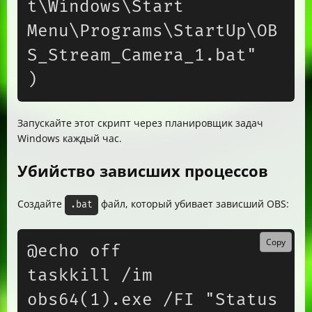
t\Windows\Start 
Menu\Programs\StartUp\OB
S_Stream_Camera_1.bat"

Запускайте этот скрипт через планировщик задач
Windows каждый час.
Убийство зависших процессов
Создайте
файл, который убивает зависший OBS:
.bat
Copy
@echo off

taskkill /im 
obs64(1).exe /FI "Status 