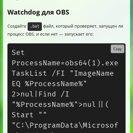
Watchdog для OBS
Создайте
файл, который проверяет, запущен ли
.bat
процесс OBS, и если нет — запускает его:
Copy
Set 
ProcessName=obs64(1).exe

TaskList /FI "ImageName 
EQ %ProcessName%" 
2>nul|Find /I 
"%ProcessName%">nul||(

Start "" 
"C:\ProgramData\Microsof