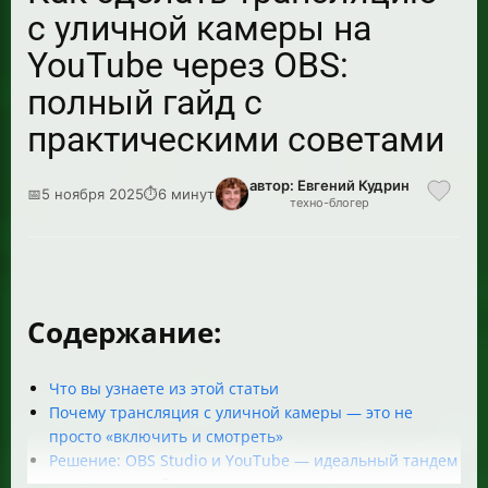
с уличной камеры на
YouTube через OBS:
полный гайд с
практическими советами
автор: Евгений Кудрин
📅
5 ноября 2025
⏱
6 минут
техно-блогер
Содержание:
Что вы узнаете из этой статьи
Почему трансляция с уличной камеры — это не
просто «включить и смотреть»
Решение: OBS Studio и YouTube — идеальный тандем
для трансляций