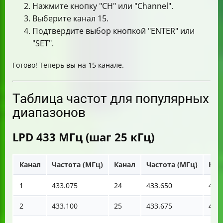
Нажмите кнопку "CH" или "Channel".
Выберите канал 15.
Подтвердите выбор кнопкой "ENTER" или
"SET".
Готово! Теперь вы на 15 канале.
Таблица частот для популярных
диапазонов
LPD 433 МГц (шаг 25 кГц)
Канал
Частота (МГц)
Канал
Частота (МГц)
Кан
1
433.075
24
433.650
47
2
433.100
25
433.675
48