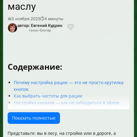
маслу
📅
5 ноября 2025
⏱
4 минуты
автор: Евгений Кудрин
техно-блогер
Содержание:
Почему настройка рации — это не просто крутилка
кнопок
Как выбрать частоты для рации
Настройка каналов — как не заблудиться в эфире
Таблица частот для популярных диапазонов
Прошивка рации — что это и зачем
Показать полностью
Практические советы для настройки
Что делать, если связь прерывается
Представьте: вы в лесу, на стройке или в дороге, а
Часто задаваемые вопросы