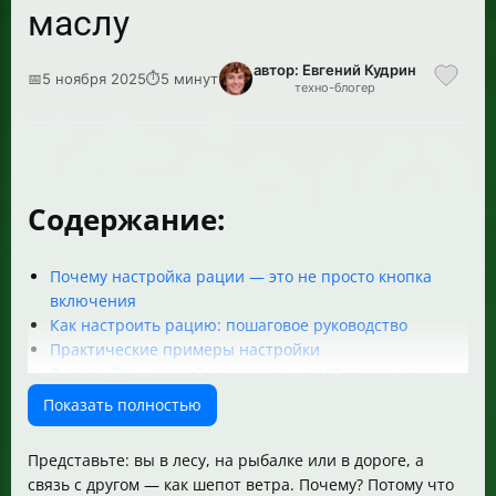
маслу
автор: Евгений Кудрин
📅
5 ноября 2025
⏱
5 минут
техно-блогер
Содержание:
Почему настройка рации — это не просто кнопка
включения
Как настроить рацию: пошаговое руководство
Практические примеры настройки
Почему без настройки антенны и КСВ-метра никак
Дополнительные советы и хитрости
Показать полностью
Таблица сравнения основных параметров настройки
Итог
Представьте: вы в лесу, на рыбалке или в дороге, а
связь с другом — как шепот ветра. Почему? Потому что