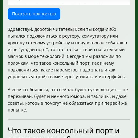
Удалённый доступ: веб-интерфейс и SSH
Первоначальная настройка коммутаторов через CLI и
Показать полностью
WEB
Полезные советы и FAQ
Здравствуй, дорогой читатель! Если ты когда-либо
пытался подключиться к роутеру, коммутатору или
другому сетевому устройству и почувствовал себя как в
игре "угадай порт", то эта статья – твой спасительный
маячок в море технологий. Сегодня мы разложим по
полочкам, что такое консольный порт, как к нему
подключиться, какие параметры надо знать и как
управлять устройствами через утилиты и интерфейсы.
А если ты боишься, что сейчас будет сухая лекция — не
переживай, будет и немного юмора, и таблицы, и даже
советы, которые помогут не облажаться при первой же
попытке.
Что такое консольный порт и