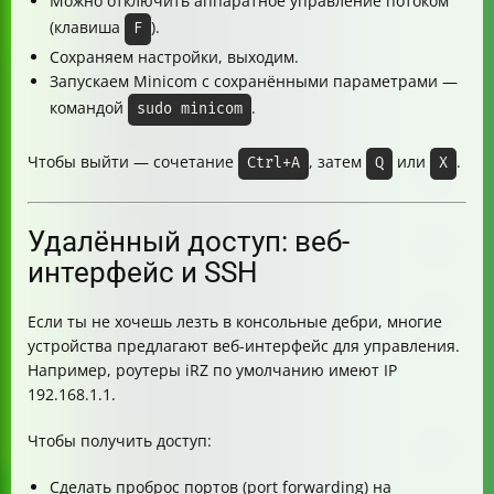
Можно отключить аппаратное управление потоком
(клавиша
).
F
Сохраняем настройки, выходим.
Запускаем Minicom с сохранёнными параметрами —
командой
.
sudo minicom
Чтобы выйти — сочетание
, затем
или
.
Ctrl+A
Q
X
Удалённый доступ: веб-
интерфейс и SSH
Если ты не хочешь лезть в консольные дебри, многие
устройства предлагают веб-интерфейс для управления.
Например, роутеры iRZ по умолчанию имеют IP
192.168.1.1.
Чтобы получить доступ:
Сделать проброс портов (port forwarding) на