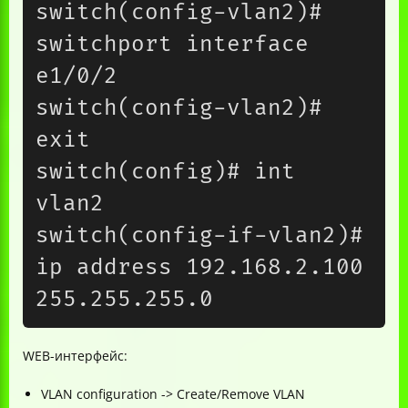
switch(config-vlan2)# 
switchport interface 
e1/0/2

switch(config-vlan2)# 
exit

switch(config)# int 
vlan2

switch(config-if-vlan2)# 
ip address 192.168.2.100 
WEB-интерфейс:
VLAN configuration -> Create/Remove VLAN