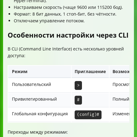
HyperTerminal).
Настраиваем скорость (чаще 9600 или 115200 бод).
Формат: 8 бит данных, 1 стоп-бит, без чётности.
Отключаем управление потоком.
Особенности настройки через CLI
В CLI (Command Line Interface) есть несколько уровней
доступа:
Режим
Приглашение
Возможно
Пользовательский
Просмотр 
>
Привилегированный
Полный дос
#
Глобальная конфигурация
Изменение
(config)#
Переходы между режимами: