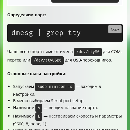
Определяем порт:
Copy
Чаще всего порты имеют имена
для COM-
/dev/ttyS0
портов или
для USB-переходников.
/dev/ttyUSB0
Основные шаги настройки:
Запускаем
— заходим в
sudo minicom -s
настройки.
В меню выбираем Serial port setup.
Нажимаем
— вводим название порта.
A
Нажимаем
— настраиваем скорость и параметры
E
(9600, 8, none, 1).