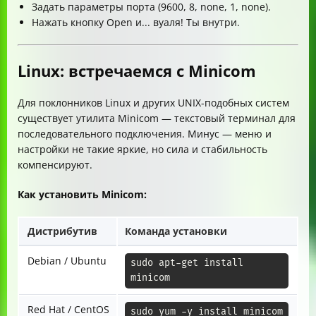
Задать параметры порта (9600, 8, none, 1, none).
Нажать кнопку Open и... вуаля! Ты внутри.
Linux: встречаемся с Minicom
Для поклонников Linux и других UNIX-подобных систем
существует утилита Minicom — текстовый терминал для
последовательного подключения. Минус — меню и
настройки не такие яркие, но сила и стабильность
компенсируют.
Как установить Minicom:
Дистрибутив
Команда установки
Debian / Ubuntu
sudo apt-get install 
minicom
Red Hat / CentOS
sudo yum -y install minicom