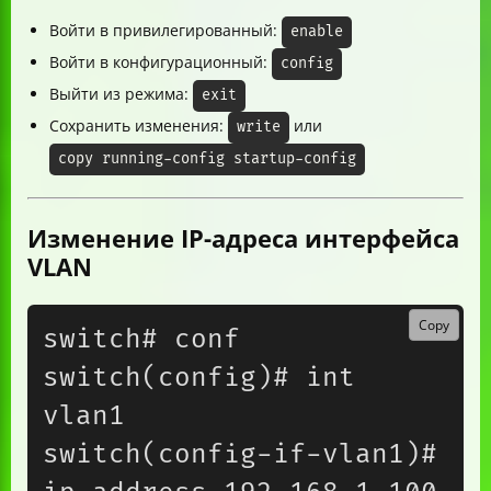
Войти в привилегированный:
enable
Войти в конфигурационный:
config
Выйти из режима:
exit
Сохранить изменения:
или
write
copy running-config startup-config
Изменение IP-адреса интерфейса
VLAN
Copy
switch# conf

switch(config)# int 
vlan1

switch(config-if-vlan1)# 