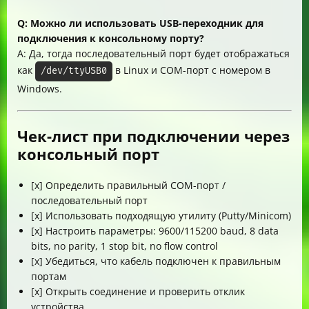
Q: Можно ли использовать USB-переходник для
подключения к консольному порту?
A: Да, тогда последовательный порт будет отображаться
как
в Linux и COM-порт с номером в
/dev/ttyUSB0
Windows.
Чек-лист при подключении через
консольный порт
[x] Определить правильный COM-порт /
последовательный порт
[x] Использовать подходящую утилиту (Putty/Minicom)
[x] Настроить параметры: 9600/115200 baud, 8 data
bits, no parity, 1 stop bit, no flow control
[x] Убедиться, что кабель подключен к правильным
портам
[x] Открыть соединение и проверить отклик
устройства