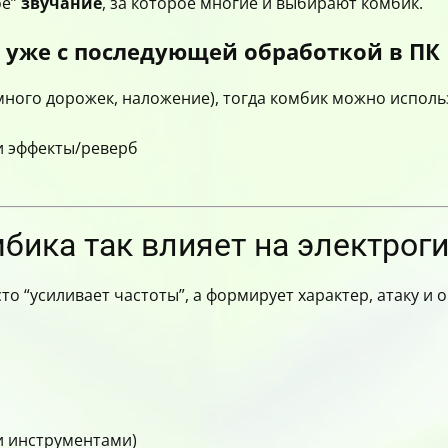
ое”
звучание
, за которое многие и выбирают комбик.
о уже с последующей обработкой в ПК
много дорожек, наложение), тогда комбик можно исполь
и эффекты/реверб
бика так влияет на электрог
сто “усиливает частоты”, а формирует характер, атаку и
и инструментами)