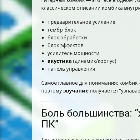
Гитарный комбик — это “всё в одном”: 
классическом описании комбика внутр
предварительное усиление
тембр-блок
блок обработки
блок эффектов
усилитель мощности
акустика
(динамик/корпус)
панель управления
Самое главное для понимания: комбик —
поэтому
звучание
получается “узнава
Боль большинства: “х
ПК”
Люди чаще всего сталкиваются с тремя