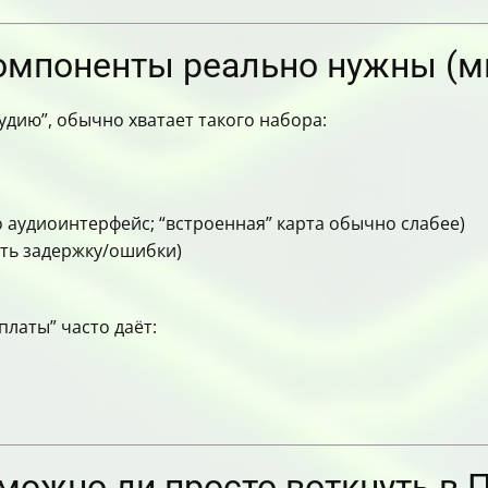
компоненты реально нужны (
дию”, обычно хватает такого набора:
о аудиоинтерфейс; “встроенная” карта обычно слабее)
ть задержку/ошибки)
платы” часто даёт:
 можно ли просто воткнуть в