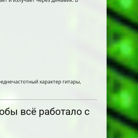
ает и излучает через динамик. В
реднечастотный характер гитары,
тобы всё работало с