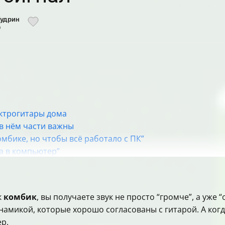
Кудрин
р
ктрогитары дома
 в нём части важны
омбике, но чтобы всё работало с ПК”
а в компьютер”
 на электрогитару
 что именно выбрать
ьно нужны (минимальный набор)
к
комбик
, вы получаете звук не просто “громче”, а уже
о воткнуть в ПК напрямую?”
амикой, которые хорошо согласованы с гитарой. А когд
: что будет по звучанию
ер.