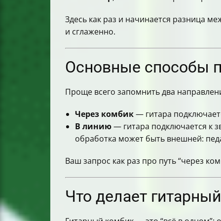
Почему задержки (latency) возникают
Быстрые ответы по сути (коротко и п
Здесь как раз и начинается разница меж
Итог: как подключить гитару к комп
и сглаженно.
Основные способы п
Проще всего запомнить два направлен
Через комбик
— гитара подключаетс
В линию
— гитара подключается к з
обработка может быть внешней: пед
Ваш запрос как раз про путь “через ком
Что делает гитарный