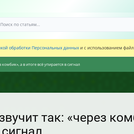
кой обработки Персональных данных
и с использованием файло
 комбик», а в итоге всё упирается в сигнал
вучит так: «через комб
 сигнал