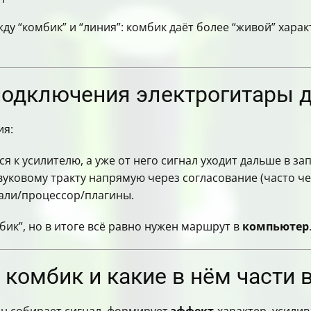
 и как их обойти
о делу)
ду “комбик” и “линия”: комбик даёт более “живой” харак
ьютеру через комбик, чтобы было удобно дома
одключения электрогитары 
ия:
я к усилителю, а уже от него сигнал уходит дальше в за
вуковому тракту напрямую через согласование (часто ч
али/процессор/плагины.
бик”, но в итоге всё равно нужен маршрут в
компьютер
 комбик и какие в нём части