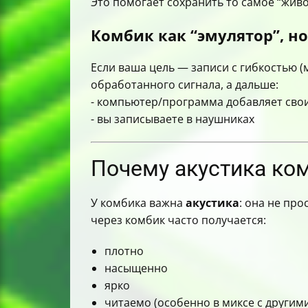
Это помогает сохранить то самое “жив
Комбик как “эмулятор”, н
Если ваша цель — записи с гибкостью (
обработанного сигнала, а дальше:
- компьютер/программа добавляет сво
- вы записываете в наушниках
Почему акустика ком
У комбика важна
акустика
: она не про
через комбик часто получается:
плотно
насыщенно
ярко
читаемо (особенно в миксе с другим