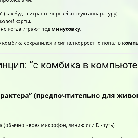
 (как будто играете через бытовую аппаратуру).
ковой карты.
нно когда играют под
минусовку
.
р комбика сохранился и сигнал корректно попал в
комп
нцип: “с комбика в компьюте
арактера” (предпочтительно для жив
а (обычно через микрофон, линию или DI-путь)