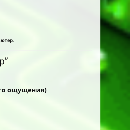
ьютер
.
р”
ого ощущения)