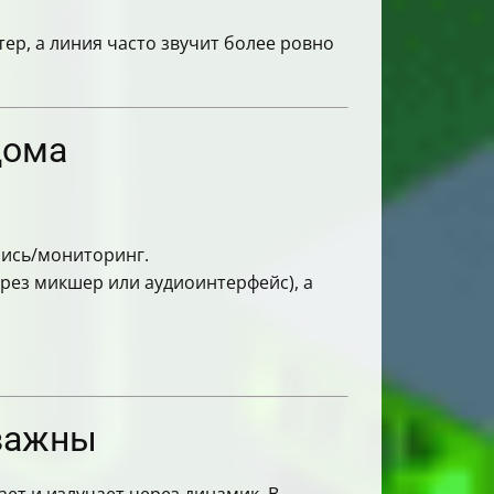
тер, а линия часто звучит более ровно
дома
пись/мониторинг.
ерез микшер или аудиоинтерфейс), а
.
 важны