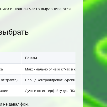
моники и нюансы часто выравниваются —
 выбрать
Плюсы
ка
Максимально близко к “как в комнате”
от тракта)
Проще контролировать уровни, стабильнее
вание
Лучше по интерфейсу для ПК/интерфейса
и не давал фон.