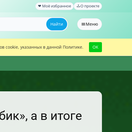
❤ Моё избранное
О проекте
Найти
Меню
в cookie, указанных в данной Политике.
OK
ик», а в итоге