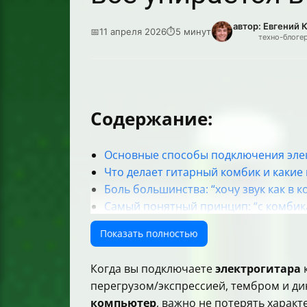
автор: Евгений 
📅
11 апреля 2026
⏱
5 минут
техно-блоге
Содержание:
Основные способы подключения эле
Что делает гитарный комбик и какие
Боль большинства: “хочу звук как в к
Самый понятный принцип: “с комбик
Почему акустика комбика так влияет
Показать полностью
Подключение комбика к компьютеру:
Какие настройки и компоненты реал
Когда вы подключаете
электрогитара
Про прямой риск: “а можно ли прост
перегрузом/экспрессией, тембром и дин
Если вы хотите именно через комбик
компьютер
, важно не потерять характ