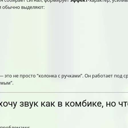
он собирает сигнал, формирует
эффект
-характер, усилив
и обычно выделяют:
 это не просто “колонка с ручками”. Он работает под с
емым”.
очу звук как в комбике, но ч
 проблемами: