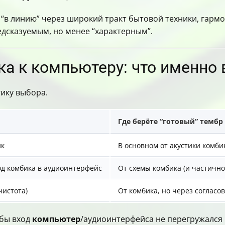
т “в линию” через широкий тракт бытовой техники, гар
дсказуемым, но менее “характерным”.
а к компьютеру: что именно
ику выбора.
Где берёте “готовый” тембр
ик
В основном от акустики комби
д комбика в аудиоинтерфейс
От схемы комбика (и частично 
чистота)
От комбика, но через согласо
обы вход
компьютер
/аудиоинтерфейса не перегружался 