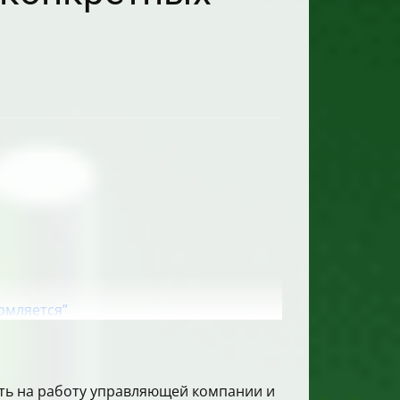
рмляется”
ять на работу управляющей компании и