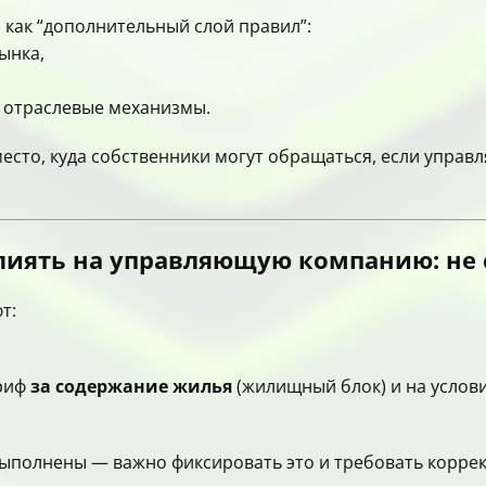
как “дополнительный слой правил”:
ынка,
з отраслевые механизмы.
место, куда собственники могут обращаться, если управ
лиять на управляющую компанию: не 
т:
ариф
за содержание жилья
(жилищный блок) и на услов
выполнены — важно фиксировать это и требовать корре