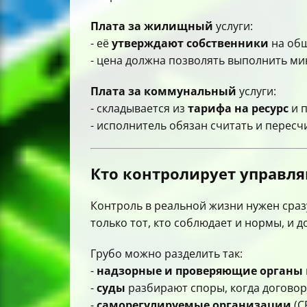
Плата за жилищный
услуги:
- её
утверждают собственники
на общ
- цена должна позволять выполнить м
Плата за коммунальный
услуги:
- складывается из
тарифа на ресурс
и п
- исполнитель обязан считать и пересч
Кто контролирует управл
Контроль в реальной жизни нужен сраз
только тот, кто соблюдает и нормы, и д
Грубо можно разделить так:
-
надзорные и проверяющие органы
-
суды
разбирают споры, когда договор
-
саморегулируемые организации
(С