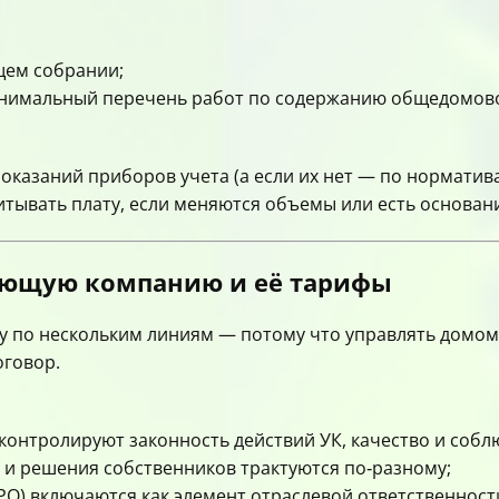
ем собрании;
инимальный перечень работ по содержанию общедомов
оказаний приборов учета (а если их нет — по норматива
итывать плату, если меняются объемы или есть основан
яющую компанию и её тарифы
у по нескольким линиям — потому что управлять домом 
оговор.
контролируют законность действий УК, качество и собл
 и решения собственников трактуются по‑разному;
РО) включаются как элемент отраслевой ответственност