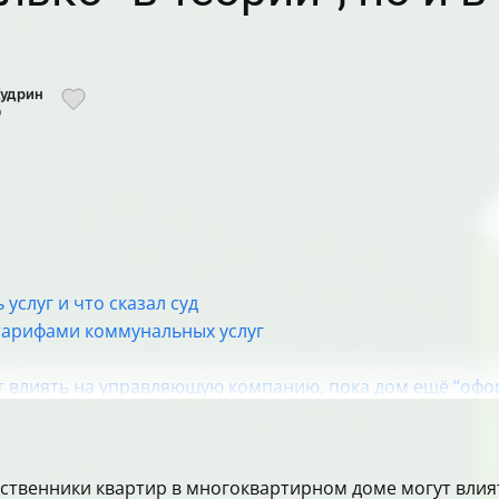
Кудрин
р
услуг и что сказал суд
 тарифами коммунальных услуг
ут влиять на управляющую компанию, пока дом ещё “офо
 признаки репутации и устойчивости
что важно, чтобы решение было действительным
бы снизить тариф на оплату услуг УК
обственники квартир в многоквартирном доме могут вли
яния”: тарифная политика и государственные решения