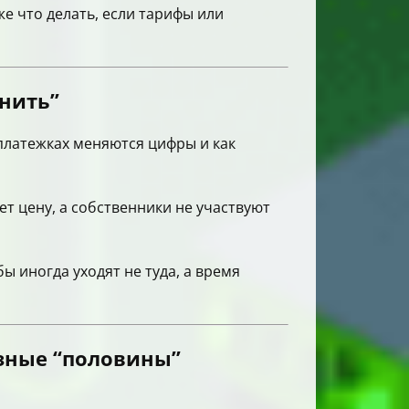
е что делать, если тарифы или
енить”
платежках меняются цифры и как
т цену, а собственники не участвуют
бы иногда уходят не туда, а время
зные “половины”