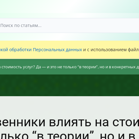
кой обработки Персональных данных
и с использованием файло
 стоимость услуг? Да — и это не только “в теории”, но и в конкретных 
венники влиять на сто
олько “в теории”, но и 