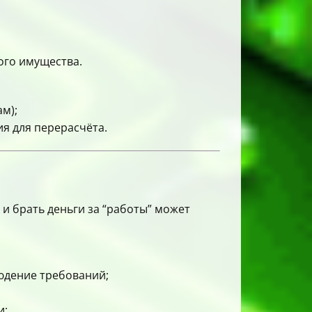
ого имущества.
м);
ия для перерасчёта.
и брать деньги за “работы” может
юдение требований;
и;