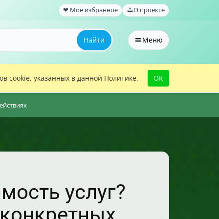
❤ Моё избранное
О проекте
Найти
Меню
в cookie, указанных в данной Политике.
OK
действиях
имость услуг?
в конкретных