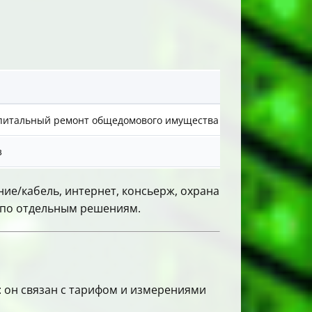
Кто обычно о
апитальный ремонт общедомового имущества
управляющая к
з
исполнитель 
ие/кабель, интернет, консьерж, охрана
Д по отдельным решениям.
 он связан с тарифом и измерениями