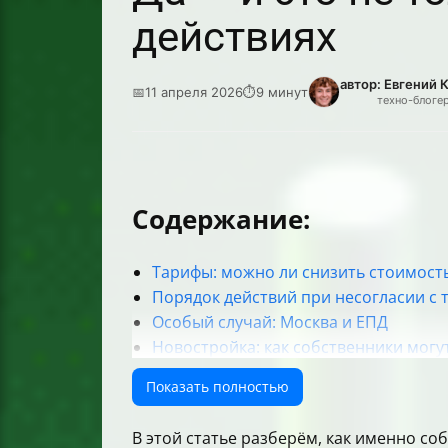
действиях
автор: Евгений 
📅
11 апреля 2026
⏱
9 минут
техно-блоге
Содержание:
Тарифы: можно ли снизить стоимость 
Порядок действий при несогласии с
Особый случай: Москва и ЕПД
Новостройка: как собственники мог
Как выбрать управляющую компанию:
Показать полностью
Практика собрания собственников: 
Что собственники могут сделать, что
В этой статье разберём, как именно с
А если нужен ещё один “уровень вли