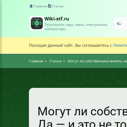
Главная
Статьи
Wiki-xtf.ru
Технологии: звук, связь, электроника,
компьютеры
Посещая данный сайт, Вы соглашаетесь с
Полити
Главная
Статьи
Могут ли собственники влиять на
Могут ли собст
Да — и это не т