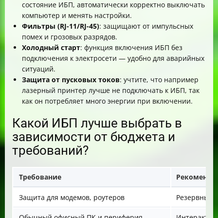
состояние ИБП, автоматически корректно выключать
компьютер и менять настройки.
Фильтры (RJ-11/RJ-45)
: защищают от импульсных
помех и грозовых разрядов.
Холодный старт
: функция включения ИБП без
подключения к электросети — удобно для аварийных
ситуаций.
Защита от пусковых токов
: учтите, что например
лазерный принтер лучше не подключать к ИБП, так
как он потребляет много энергии при включении.
Какой ИБП лучше выбрать в
зависимости от бюджета и
требований?
Требование
Рекоменду
Защита для модемов, роутеров
Резервный (O
Обычный офисный ПК и периферия
Интерактивны