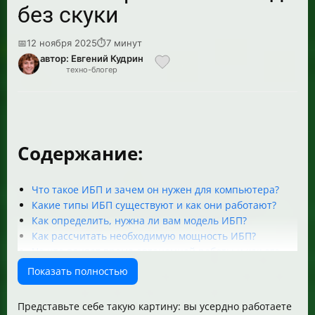
без скуки
📅
12 ноября 2025
⏱
7 минут
автор: Евгений Кудрин
техно-блогер
Содержание:
Что такое ИБП и зачем он нужен для компьютера?
Какие типы ИБП существуют и как они работают?
Как определить, нужна ли вам модель ИБП?
Как рассчитать необходимую мощность ИБП?
На что влияет время автономной работы и как его
рассчитать?
Показать полностью
Преимущества и недостатки разных типов ИБП
Какие особенности у популярных моделей и
Представьте себе такую картину: вы усердно работаете
производителей ИБП?