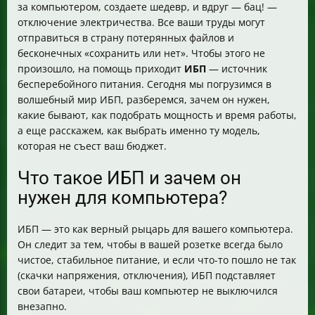
за компьютером, создаете шедевр, и вдруг — бац! —
Как выбрать ИБП по дополнительным критериям:
отключение электричества. Все ваши труды могут
разъемы, интерфейсы, функции?
отправиться в страну потерянных файлов и
Какой ИБП лучше выбрать в зависимости от бюджета
бесконечных «сохранить или нет». Чтобы этого не
и требований?
произошло, на помощь приходит
ИБП
— источник
FAQ: быстрые ответы на частые вопросы
бесперебойного питания. Сегодня мы погрузимся в
Чек-лист перед покупкой ИБП для компьютера
волшебный мир ИБП, разберемся, зачем он нужен,
какие бывают, как подобрать мощность и время работы,
а еще расскажем, как выбрать именно ту модель,
которая не съест ваш бюджет.
Что такое ИБП и зачем он
нужен для компьютера?
ИБП — это как верный рыцарь для вашего компьютера.
Он следит за тем, чтобы в вашей розетке всегда было
чистое, стабильное питание, и если что-то пошло не так
(скачки напряжения, отключения), ИБП подставляет
свои батареи, чтобы ваш компьютер не выключился
внезапно.