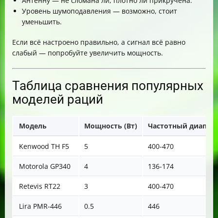
Антенну — не сломана ли, плотно ли прикручена.
Уровень шумоподавления — возможно, стоит
уменьшить.
Если всё настроено правильно, а сигнал всё равно
слабый — попробуйте увеличить мощность.
Таблица сравнения популярных
моделей раций
Модель
Мощность (Вт)
Частотный диапазо
Kenwood TH F5
5
400-470
Motorola GP340
4
136-174
Retevis RT22
3
400-470
Lira PMR-446
0.5
446