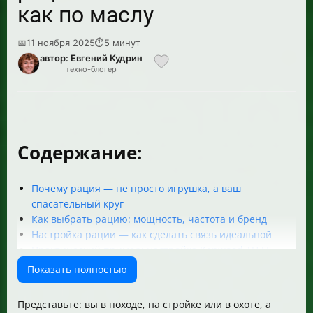
как по маслу
📅
11 ноября 2025
⏱
5 минут
автор: Евгений Кудрин
техно-блогер
Содержание:
Почему рация — не просто игрушка, а ваш
спасательный круг
Как выбрать рацию: мощность, частота и бренд
Настройка рации — как сделать связь идеальной
Практический пример: настройка Kenwood TH F5
Что делать, если связь пропадает
Показать полностью
Таблица сравнения популярных моделей раций
Полезные советы для новичков
Представьте: вы в походе, на стройке или в охоте, а
Итог