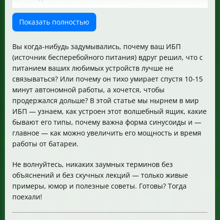
Можно ли увеличить мощность ИБП? Если да, то как?
Как увеличить автономность (время работы от
Показать полностью
аккумулятора) ИБП?
Какие риски и ограничения связаны с модификацией
Вы когда-нибудь задумывались, почему ваш ИБП
ИБП?
(источник бесперебойного питания) вдруг решил, что с
Какие аккумуляторы подходят для увеличения
питанием ваших любимых устройств лучше не
автономности ИБП?
связываться? Или почему он тихо умирает спустя 10-15
Какие технические моменты нужно учитывать при
минут автономной работы, а хочется, чтобы
увеличении мощности и автономности ИБП?
продержался дольше? В этой статье мы нырнем в мир
Какие альтернативы существуют помимо
ИБП — узнаем, как устроен этот волшебный ящик, какие
модификации старого ИБП?
бывают его типы, почему важна форма синусоиды и —
FAQ: Быстрые ответы на частые вопросы
главное — как можно увеличить его мощность и время
Чек-лист для увеличения мощности и автономности
работы от батареи.
ИБП
Заключение
Не волнуйтесь, никаких заумных терминов без
объяснений и без скучных лекций — только живые
примеры, юмор и полезные советы. Готовы? Тогда
поехали!