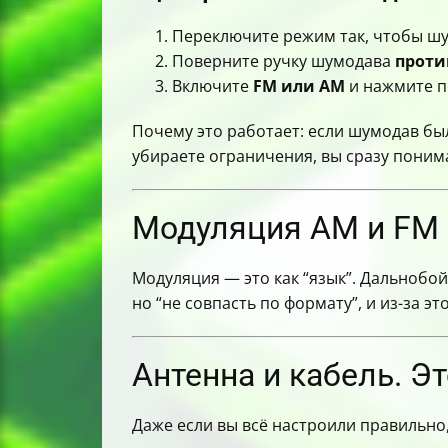
Переключите режим так, чтобы шу
Поверните ручку шумодава
проти
Включите
FM или AM
и нажмите п
Почему это работает: если шумодав был
убираете ограничения, вы сразу поним
Модуляция AM и FM
Модуляция — это как “язык”. Дальноб
но “не совпасть по формату”, и из-за эт
Антенна и кабель. Эт
Даже если вы всё настроили правильно