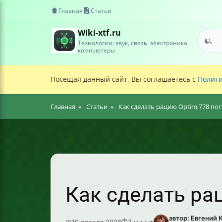
Главная
Статьи
Wiki-xtf.ru
Технологии: звук, связь, электроника,
компьютеры
Посещая данный сайт, Вы соглашаетесь с
Полити
Главная
Статьи
Как сделать рацию Optim 778 по
Как сделать ра
автор: Евгений 
📅
10 апреля 2026
⏱
7 минут