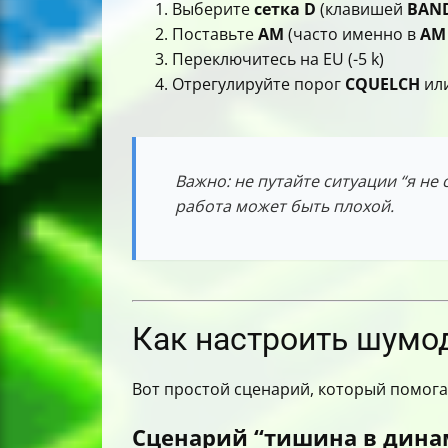
Выберите
сетка D
(клавишей
BAN
Поставьте
AM
(часто именно в
AM
Переключитесь на EU (-5 k)
Отрегулируйте порог
CQUELCH
или
Важно: не путайте ситуации “я не
работа может быть плохой.
Как настроить шумод
Вот простой сценарий, который помогае
Сценарий “тишина в дина