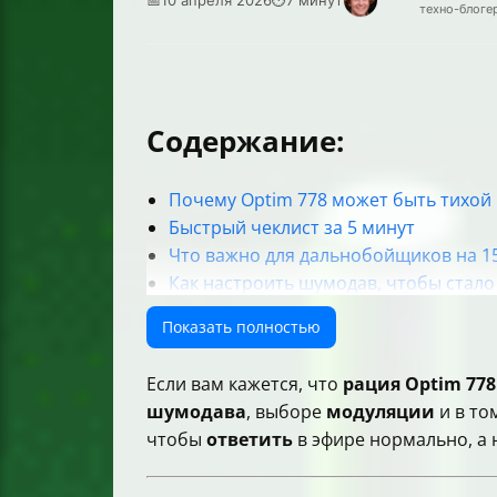
техно-блоге
Содержание:
Почему Optim 778 может быть тихой
Быстрый чеклист за 5 минут
Что важно для дальнобойщиков на 1
Как настроить шумодав, чтобы стало
Модуляция AM и FM
Показать полностью
Антенна и кабель. Это главный враг “
Тангента и её влияние
Если вам кажется, что
рация Optim 778
Если рация стала “глючить” после з
шумодава
, выборе
модуляции
и в то
Диагностика когда не принимает и н
чтобы
ответить
в эфире нормально, а н
Полный сброс настроек. Что будет, е
Как проверить динамик и внешний а