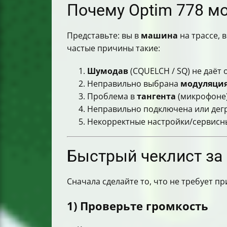
Актуальность CB и альтернативы
Почему Optim 778 м
Где найти местную связь и частоты
Итог. Самый короткий путь к громко
Представьте: вы в
машина
на трассе, в
частые причины такие:
Шумодав
(CQUELCH / SQ) не даёт
Неправильно выбрана
модуляци
Проблема в
тангента
(микрофоне)
Неправильно подключена или дег
Некорректные настройки/сервисные
Быстрый чеклист за 
Сначала сделайте то, что не требует п
1) Проверьте громкость