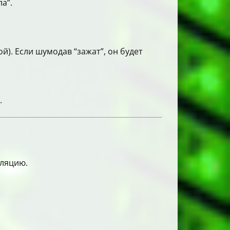
а”.
й). Если шумодав “зажат”, он будет
.
уляцию.