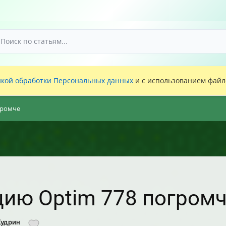
кой обработки Персональных данных
и с использованием файло
громче
цию Optim 778 погром
Кудрин