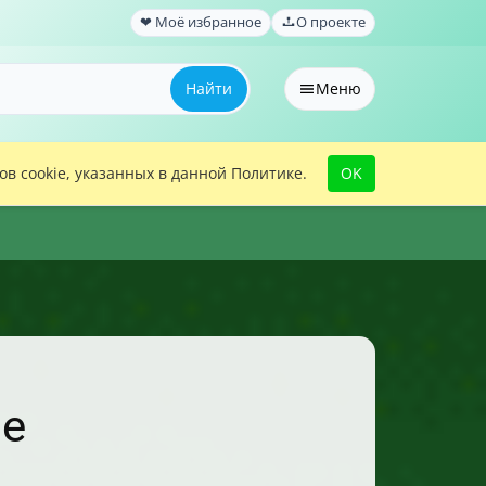
❤ Моё избранное
О проекте
Найти
Меню
в cookie, указанных в данной Политике.
OK
че