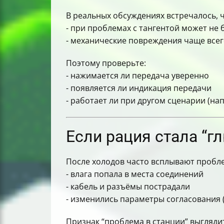
В реальных обсуждениях встречалось, ч
- при проблемах с тангентой может не
- механические повреждения чаще всег
Поэтому проверьте:
- нажимается ли передача уверенно
- появляется ли индикация передачи
- работает ли при другом сценарии (н
Если рация стала “г
После холодов часто всплывают пробл
- влага попала в места соединений
- кабель и разъёмы пострадали
- изменились параметры согласования (
Признак “проблема в станции” выглядит