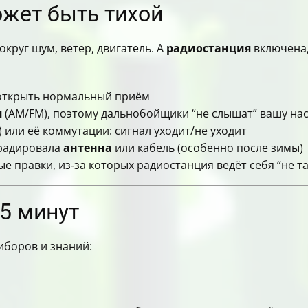
ожет быть тихой
сти
округ шум, ветер, двигатель. А
радиостанция
включена,
 открыть нормальный приём
я
(AM/FM), поэтому дальнобойщики “не слышат” вашу на
 или её коммутации: сигнал уходит/не уходит
радировала
антенна
или кабель (особенно после зимы)
 правки, из‑за которых радиостанция ведёт себя “не та
5 минут
риборов и знаний: