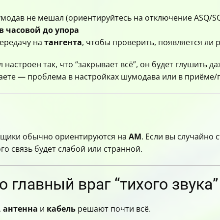
модав не мешал (ориентируйтесь на отключение ASQ/S
в часовой до упора
ередачу на
тангента
, чтобы проверить, появляется ли 
 настроен так, что “закрывает всё”, он будет глушить 
аете — проблема в настройках шумодава или в приёме/
ойщики обычно ориентируются на
AM
. Если вы случайно 
ого связь будет слабой или странной.
о главный враг “тихого звука”
,
антенна
и
кабель
решают почти всё.