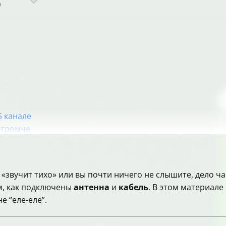
р
5 канале
 громче
тихого звука”
«звучит тихо» или вы почти ничего не слышите, дело чащ
имы
м, как подключены
антенна
и
кабель
. В этом материале
е передаёт
е “еле-еле”.
сли сделать
удиовыход