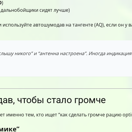
D
)
дальнобойщики сидят лучше)
 используйте автошумодав на тангенте (AQ), если он у 
 слышу никого” и “антенна настроена”. Иногда индикация
ав, чтобы стало громче
т именно тем, кто ищет “как сделать громче рацию opti
мике”