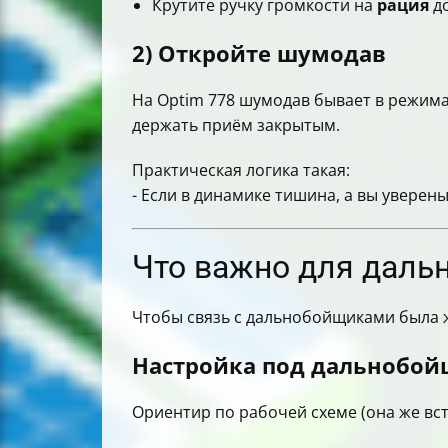
Крутите ручку громкости на
рация
до
2) Откройте шумодав
На Optim 778 шумодав бывает в режим
держать приём закрытым.
Практическая логика такая:
- Если в динамике тишина, а вы уверен
Что важно для даль
Чтобы связь с дальнобойщиками была
Настройка под дальнобой
Ориентир по рабочей схеме (она же вст