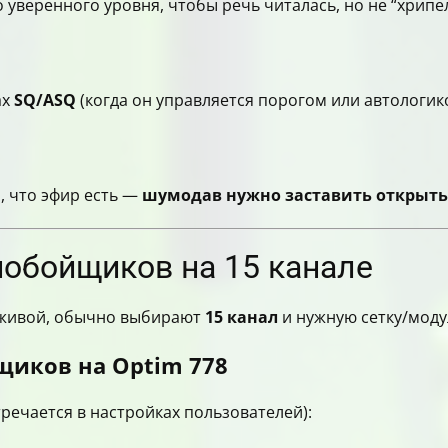
 уверенного уровня, чтобы речь читалась, но не “хрипел
ах
SQ/ASQ
(когда он управляется порогом или автологико
ы, что эфир есть —
шумодав нужно заставить открыть
нобойщиков на 15 канале
 живой, обычно выбирают
15 канал
и нужную сетку/мод
щиков на Optim 778
речается в настройках пользователей):