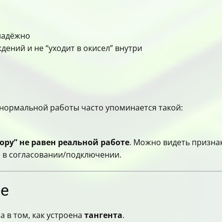
надёжно
дений и не “уходит в окисел” внутри
 нормальной работы часто упоминается такой:
ору” не равен реальной работе
. Можно видеть призна
м в согласовании/подключении.
ие
а в том, как устроена
тангента
.