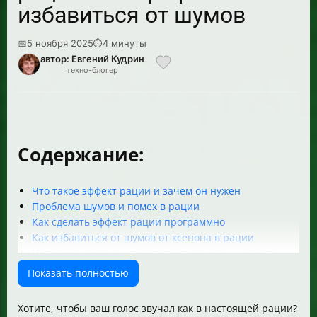
избавиться от шумов
📅
5 ноября 2025
⏱
4 минуты
автор: Евгений Кудрин
техно-блогер
Содержание:
Что такое эффект рации и зачем он нужен
Проблема шумов и помех в рации
Как сделать эффект рации программно
Как избавиться от шумов от ксенона в рации
Инверсия экрана и подсветка в рациях — что это и
зачем
Показать полностью
Часто задаваемые вопросы
Итог
Хотите, чтобы ваш голос звучал как в настоящей рации?
Полезные ссылки и ресурсы