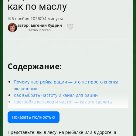
как по маслу
📅
5 ноября 2025
⏱
4 минуты
автор: Евгений Кудрин
техно-блогер
Содержание:
Почему настройка рации — это не просто кнопка
включения
Как выбрать частоту и канал для рации
Настройка каналов и частот — как это сделать
Настройка мощности передачи — не переборщите
Антенна — сердце радиостанции
Показать полностью
Дополнительные функции для удобства и
безопасности
Представьте: вы в лесу, на рыбалке или в дороге, а
Практический пример настройки портативной рации