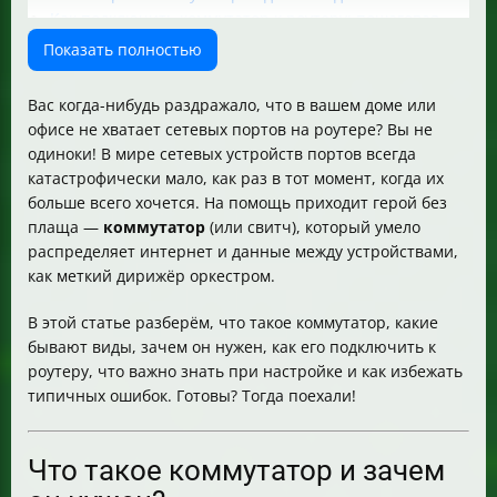
Как подключить коммутатор к роутеру: пошаговая
инструкция
Показать полностью
Настройка роутера и коммутатора при совместной
работе
Вас когда-нибудь раздражало, что в вашем доме или
Можно ли использовать роутер как коммутатор?
офисе не хватает сетевых портов на роутере? Вы не
Какие порты бывают на коммутаторе и что к ним
одиноки! В мире сетевых устройств портов всегда
можно подключить?
катастрофически мало, как раз в тот момент, когда их
Проблемы и их решения
больше всего хочется. На помощь приходит герой без
Полезные советы и рекомендации
плаща —
коммутатор
(или свитч), который умело
FAQ — Часто задаваемые вопросы
распределяет интернет и данные между устройствами,
Чек-лист для подключения коммутатора к роутеру
как меткий дирижёр оркестром.
В этой статье разберём, что такое коммутатор, какие
бывают виды, зачем он нужен, как его подключить к
роутеру, что важно знать при настройке и как избежать
типичных ошибок. Готовы? Тогда поехали!
Что такое коммутатор и зачем