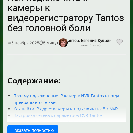
камеры к
видеорегистратору Tantos
без головной боли
автор: Евгений Кудрин
📅
5 ноября 2025
⏱
5 минут
техно-блогер
Содержание:
Почему подключение IP камер к NVR Tantos иногда
превращается в квест
Как найти IP адрес камеры и подключить её к NVR
Настройка сетевых параметров DVR Tantos
Как сделать DVR доступным из Интернета
Практические советы и лайфхаки
Показать полностью