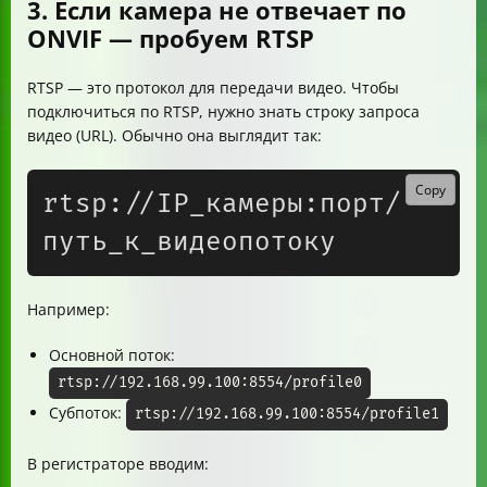
3. Если камера не отвечает по
ONVIF — пробуем RTSP
RTSP — это протокол для передачи видео. Чтобы
подключиться по RTSP, нужно знать строку запроса
видео (URL). Обычно она выглядит так:
Copy
rtsp://IP_камеры:порт/
Например:
Основной поток:
rtsp://192.168.99.100:8554/profile0
Субпоток:
rtsp://192.168.99.100:8554/profile1
В регистраторе вводим: