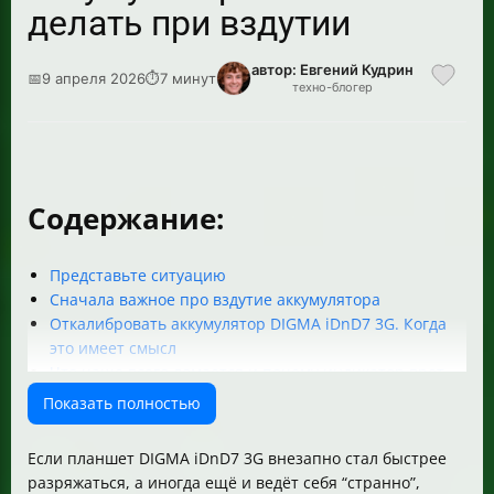
делать при вздутии
автор: Евгений Кудрин
📅
9 апреля 2026
⏱
7 минут
техно-блогер
Содержание:
Представьте ситуацию
Сначала важное про вздутие аккумулятора
Откалибровать аккумулятор DIGMA iDnD7 3G. Когда
это имеет смысл
Что чаще всего ломается и почему индикатор врет
Какие инструменты нужны, чтобы вскрыть корпус
Показать полностью
DIGMA iDnD7 3G
Как безопасно открыть корпус DIGMA iDnD7 3G
Если планшет DIGMA iDnD7 3G внезапно стал быстрее
Оригинальный аккумулятор DIGMA iDnD7 3G YT
разряжаться, а иногда ещё и ведёт себя “странно”,
407095