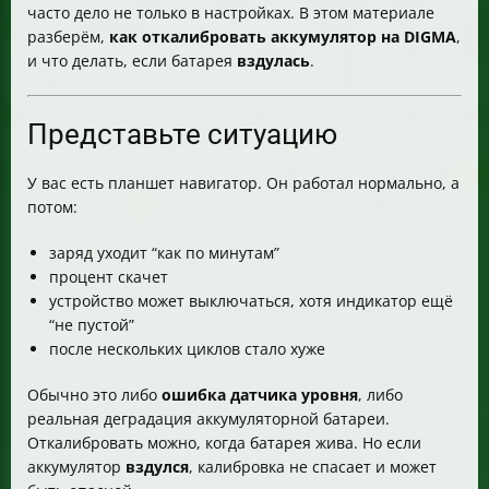
часто дело не только в настройках. В этом материале
Что значит маркировка YT 407095
разберём,
как откалибровать аккумулятор на DIGMA
,
Ёмкость оригинального аккумулятора
и что делать, если батарея
вздулась
.
Как подобрать альтернативный аккумулятор
Подключение альтернативы. Почему не стоит “как
попало”
Представьте ситуацию
Сравнение ёмкостей
Последствия вздутия аккумулятора для планшета
У вас есть планшет навигатор. Он работал нормально, а
Когда нужен сервисный центр
потом:
Какие ещё проблемы бывают с аккумуляторами
планшетов
заряд уходит “как по минутам”
Если в итоге вопрос про “калибровку” не решился
процент скачет
Отдельно про “проверку человека” и вирусы на
устройство может выключаться, хотя индикатор ещё
компьютере
“не пустой”
Итог
после нескольких циклов стало хуже
Обычно это либо
ошибка датчика уровня
, либо
реальная деградация аккумуляторной батареи.
Откалибровать можно, когда батарея жива. Но если
аккумулятор
вздулся
, калибровка не спасает и может