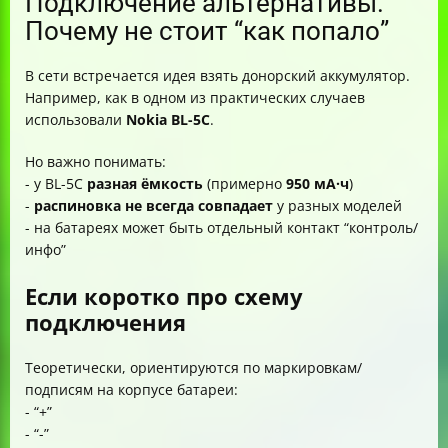
Подключение альтернативы.
Почему не стоит “как попало”
В сети встречается идея взять донорский аккумулятор.
Например, как в одном из практических случаев
использовали
Nokia BL-5C
.
Но важно понимать:
- у BL-5C
разная ёмкость
(примерно
950 мА·ч
)
-
распиновка не всегда совпадает
у разных моделей
- на батареях может быть отдельный контакт “контроль/
инфо”
Если коротко про схему
подключения
Теоретически, ориентируются по маркировкам/
подписям на корпусе батареи:
- “+”
- “-”