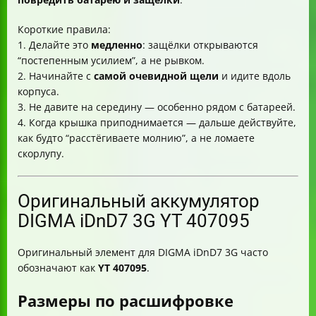
Короткие правила:
1. Делайте это
медленно
: защёлки открываются
“постепенным усилием”, а не рывком.
2. Начинайте с
самой очевидной щели
и идите вдоль
корпуса.
3. Не давите на середину — особенно рядом с батареей.
4. Когда крышка приподнимается — дальше действуйте,
как будто “расстёгиваете молнию”, а не ломаете
скорлупу.
Оригинальный аккумулятор
DIGMA iDnD7 3G YT 407095
Оригинальный элемент для DIGMA iDnD7 3G часто
обозначают как
YT 407095
.
Размеры по расшифровке