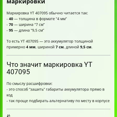
маркировки
Маркировка YT 407095 обычно читается так:
-
40
— толщина в формате “4 мм”
-
70
— ширина “7 см”
-
95
— длина “9,5 см”
То есть YT 407095 — это аккумулятор толщиной
примерно
4 мм
, шириной
7 см
, длиной
9,5 см
.
Что значит маркировка YT
407095
По смыслу расшифровки:
- это способ “зашить” габариты аккумулятора прямо в
код
- так проще подбирать альтернативу по месту в корпусе