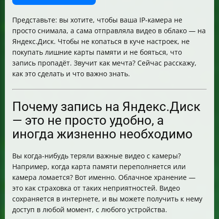
Практический пример: сколько видео поместится на
Яндекс.Диске
Представьте: вы хотите, чтобы ваша IP-камера не
Что делать, если места на Яндекс.Диске не хватает
просто снимала, а сама отправляла видео в облако — на
Особенности камер Vstarcam серии «Y2»
Яндекс.Диск. Чтобы не копаться в куче настроек, не
Важные предупреждения
покупать лишние карты памяти и не бояться, что
Как выбрать камеру с записью на Яндекс.Диск
запись пропадёт. Звучит как мечта? Сейчас расскажу,
Итог
как это сделать и что важно знать.
Почему запись на Яндекс.Диск
— это не просто удобно, а
иногда жизненно необходимо
Вы когда-нибудь теряли важные видео с камеры?
Например, когда карта памяти переполняется или
камера ломается? Вот именно. Облачное хранение —
это как страховка от таких неприятностей. Видео
сохраняется в интернете, и вы можете получить к нему
доступ в любой момент, с любого устройства.