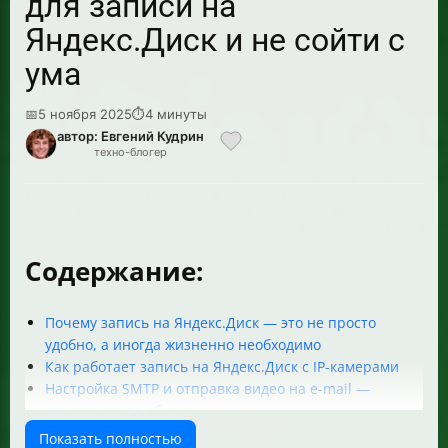
для записи на
Яндекс.Диск и не сойти с
ума
📅
5 ноября 2025
⏱
4 минуты
автор: Евгений Кудрин
техно-блогер
Содержание:
Почему запись на Яндекс.Диск — это не просто
удобно, а иногда жизненно необходимо
Как работает запись на Яндекс.Диск с IP-камерами
Настройка SMTP и отправка видео на e-mail —
альтернатива облаку
Почему не все камеры умеют писать на Яндекс.Диск
Показать полностью