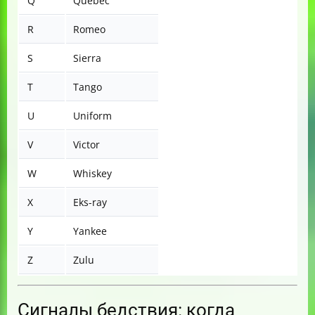
Q
Quebec
R
Romeo
S
Sierra
T
Tango
U
Uniform
V
Victor
W
Whiskey
X
Eks-ray
Y
Yankee
Z
Zulu
Сигналы бедствия: когда