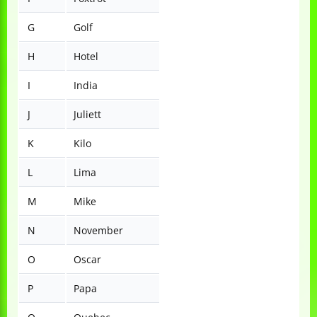
G
Golf
H
Hotel
I
India
J
Juliett
K
Kilo
L
Lima
M
Mike
N
November
O
Oscar
P
Papa