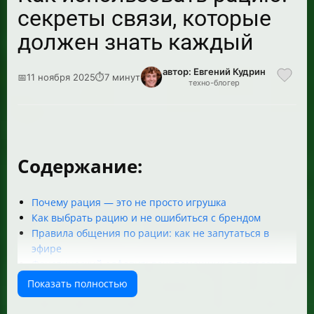
секреты связи, которые
должен знать каждый
автор: Евгений Кудрин
📅
11 ноября 2025
⏱
7 минут
техно-блогер
Содержание:
Почему рация — это не просто игрушка
Как выбрать рацию и не ошибиться с брендом
Правила общения по рации: как не запутаться в
эфире
Фонетический алфавит: ваш помощник в передаче
информации
Показать полностью
Сигналы бедствия: когда каждая секунда на счету
Практические советы по использованию рации