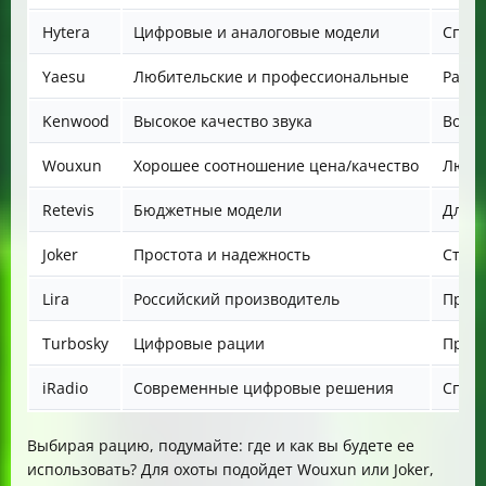
Hytera
Цифровые и аналоговые модели
Спецс
Yaesu
Любительские и профессиональные
Радио
Kenwood
Высокое качество звука
Военн
Wouxun
Хорошее соотношение цена/качество
Любит
Retevis
Бюджетные модели
Для д
Joker
Простота и надежность
Страй
Lira
Российский производитель
Проф
Turbosky
Цифровые рации
Проф
iRadio
Современные цифровые решения
Спец
Выбирая рацию, подумайте: где и как вы будете ее
использовать? Для охоты подойдет Wouxun или Joker,