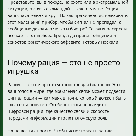
Представьте: вы в походе, на охоте или в экстремальной
Как работает цифровая рация и почему она лучше
ситуации, а связь с командой — как в тумане. Рация —
аналоговой
ваш спасательный круг. Но как правильно использовать
Сценарий из жизни: как рация спасла день
этот маленький прибор, чтобы сигнал не пропадал, а
Итог: как стать мастером радиосвязи
сообщение доходило четко и быстро? Сегодня раскроем
Дополнительные материалы для углубленного
все карты: от выбора бренда до правил общения и
изучения
секретов фонетического алфавита. Готовы? Поехали!
Почему рация — это не просто
игрушка
Рация — это не просто устройство для болтовни. Это
ваш голос в мире, где мобильная связь может подвести.
Сигнал рации — как маяк в ночи, который должен быть
слышен и понятен. Особенно если речь идет о
цифровой рации, где качество связи и скорость
передачи информации играют ключевую роль.
Но не все так просто. Чтобы использовать рацию