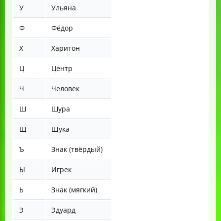
У
Ульяна
Ф
Фёдор
Х
Харитон
Ц
Центр
Ч
Человек
Ш
Шура
Щ
Щука
Ъ
Знак (твёрдый)
Ы
Игрек
Ь
Знак (мягкий)
Э
Эдуард