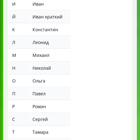
И
Иван
Й
Иван краткий
К
Константин
Л
Леонид
М
Михаил
Н
Николай
О
Ольга
П
Павел
Р
Роман
С
Сергей
Т
Тамара