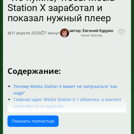
Station X заработал и
показал нужный плеер
автор: Евгений Кудрин
📅
11 апреля 2026
⏱
7 минут
техно-блогер
Содержание:
Почему Media Station X может не запускаться “как
надо”
Главная идея: Media Station X = оболочка, а контент
запускается по адресам
Что нужно ввести в Media Station X, чтобы заработал
плеер
Показать полностью
Как попасть в настройки Media Station X после
установки