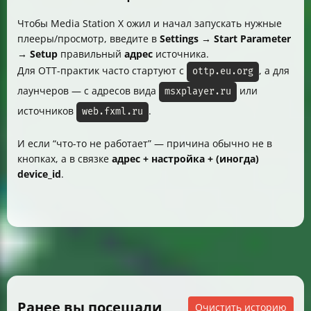
Чтобы Media Station X ожил и начал запускать нужные
плееры/просмотр, введите в
Settings → Start Parameter
→ Setup
правильный
адрес
источника.
Для OTT-практик часто стартуют с
, а для
ottp.eu.org
лаунчеров — с адресов вида
или
msxplayer.ru
источников
.
web.fxml.ru
И если “что-то не работает” — причина обычно не в
кнопках, а в связке
адрес + настройка + (иногда)
device_id
.
Ранее вы посещали
Очистить историю