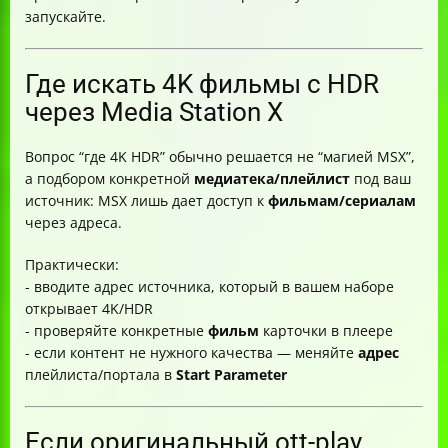
запускайте.
Где искать 4K фильмы с HDR
через Media Station X
Вопрос “где 4K HDR” обычно решается не “магией MSX”,
а подбором конкретной
медиатека/плейлист
под ваш
источник: MSX лишь дает доступ к
фильмам/сериалам
через адреса.
Практически:
- вводите адрес источника, который в вашем наборе
открывает 4K/HDR
- проверяйте конкретные
фильм
карточки в плеере
- если контент не нужного качества — меняйте
адрес
плейлиста/портала в
Start Parameter
Если оригинальный ott-play