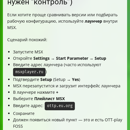
нужен “контроль”)
Если хотите проще сравнивать версии или подбирать
рабочую конфигурацию, используйте
лаунчер
внутри
MSX.
Сценарий похожий:
Запустите MSX
Откройте
Settings → Start Parameter → Setup
Введите адрес лаунчера (часто используют
)
msxplayer.ru
Подтвердите
Setup
(Setup →
Yes
)
MSX перезапустится и загрузит интерфейс лаунчера
В лаунчере нажмите
+
Выберите
Плейлист MSX
Введите адрес:
ottp.eu.org
Сохраните
Должен появиться новый пункт — это и есть OTT-play
FOSS