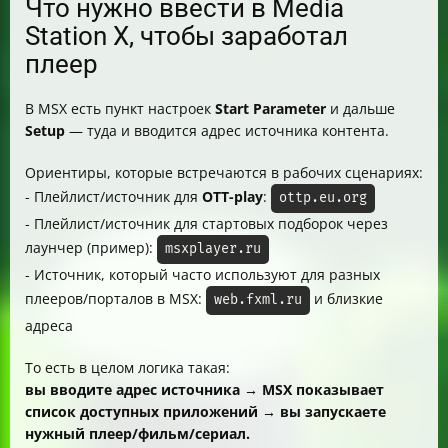
Что нужно ввести в Media
Station X, чтобы заработал
плеер
В MSX есть пункт настроек
Start Parameter
и дальше
Setup
— туда и вводится адрес источника контента.
Ориентиры, которые встречаются в рабочих сценариях:
- Плейлист/источник для
OTT-play
:
ottp.eu.org
- Плейлист/источник для стартовых подборок через
лаунчер (пример):
msxplayer.ru
- Источник, который часто используют для разных
плееров/порталов в MSX:
и близкие
web.fxml.ru
адреса
То есть в целом логика такая:
вы вводите адрес источника → MSX показывает
список доступных приложений → вы запускаете
нужный плеер/фильм/сериал.