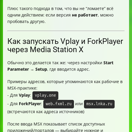
Плюс такого подхода в том, что вы не “ломаете” всё
одним действием: если версия
не работает
, можно
пробовать другую.
Как запускать Vplay и ForkPlayer
через Media Station X
Обычно это делается так же: через настройки
Start
Parameter → Setup
, где вводится адрес.
Примеры адресов, которые упоминаются как рабочие в
MSX-практике:
- Для
Vplay
:
vplay.one
- Для
ForkPlayer
:
или
web.fxml.ru
msx.lnka.ru
(встречаются как адреса источников)
После ввода MSX показывает список доступных
приложений/порталов — выбирайте нужное и