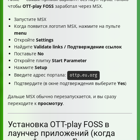
чтобы
OTT-play FOSS
заработал через MSX.
Запустите MSX
Когда появится логотип MSX, нажмите на пульте
menu
Откройте
Settings
Найдите
Validate links / Подтверждение ссылок
Поставьте
No
Откройте плитку
Start Parameter
Нажмите
Setup
Введите адрес портала:
ottp.eu.org
Подтвердите (в окне подтверждения выберите
Yes
)
Дальше MSX обычно перезапускается, и вы сразу
переходите к
просмотру
.
Установка OTT-play FOSS в
лаунчер приложений (когда