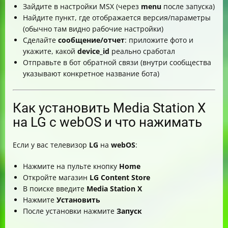
Зайдите в настройки MSX (через
menu
после запуска)
Найдите пункт, где отображается версия/параметры
(обычно там видно рабочие настройки)
Сделайте
сообщение/отчет
: приложите фото и
укажите, какой
device_id
реально сработал
Отправьте в бот обратной связи (внутри сообщества
указывают конкретное название бота)
Как установить Media Station X
на LG с webOS и что нажимать
Если у вас телевизор
LG
на
webOS
:
Нажмите на пульте кнопку
Home
Откройте магазин
LG Content Store
В поиске введите
Media Station X
Нажмите
Установить
После установки нажмите
Запуск