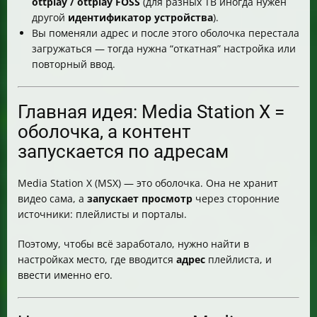
ottplay / ottplay FOSS
(для разных ТВ иногда нужен
Почему Media Station X удобнее, чем ставить много
другой
идентификатор устройства
).
приложений
Вы поменяли адрес и после этого оболочка перестала
Если “YouTube не работает”: как MSX помогает
загружаться — тогда нужна “откатная” настройка или
Если не хватает контента (нет ТВ-каналов и 18+): что
повторный ввод.
менять
Коротко: что нужно ввести, чтобы всё заработало
Главная идея: Media Station X =
оболочка, а контент
запускается по адресам
Media Station X (MSX) — это оболочка. Она не хранит
видео сама, а
запускает просмотр
через сторонние
источники: плейлисты и порталы.
Поэтому, чтобы всё заработало, нужно найти в
настройках место, где вводится
адрес
плейлиста, и
ввести именно его.