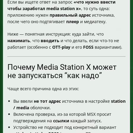
Если вы ищете ответ на запрос
«что нужно ввести
Отключите “Подтверждение ссылок”, чтобы запуск
чтобы заработал media station x»
, то суть одна:
был быстрым
приложению нужен
правильный адрес
источника,
Установка OTT-play FOSS “только через OTT-play”
после чего оно подтягивает
плеер
и медиатеку.
(короткий маршрут)
Установка OTT-play FOSS в лаунчер приложений
Ниже — понятная инструкция: куда зайти, что
(когда нужен “контроль”)
нажимать
, что
вводить
и что делать, если что-то не
Как запускать Vplay и ForkPlayer через Media Station X
работает (особенно с
OTT-play
и его
FOSS
вариантами).
Где искать 4K фильмы с HDR через Media Station X
Если оригинальный ott-play работает, а FOSS — нет:
что делать
Почему Media Station X может
Как заменить идентификатор устройства для
не запускаться “как надо”
установки OTT-play FOSS
Как отправить отчет о работающем идентификаторе
Чаще всего причина одна из этих:
в бот обратной связи
Как установить Media Station X на LG с webOS и что
Вы ввели
не тот адрес
источника в настройке
station
нажимать
/ media
оболочки.
Как решить “MSX не загружается после изменения
Включена проверка, из‑за которой MSX просит
адреса”
подтверждения на
ссылки
каждый запуск.
Что делать, если MSX на старых LG (Netcast) — не
Устройство не подходит под конкретный вариант
ставится как на webOS