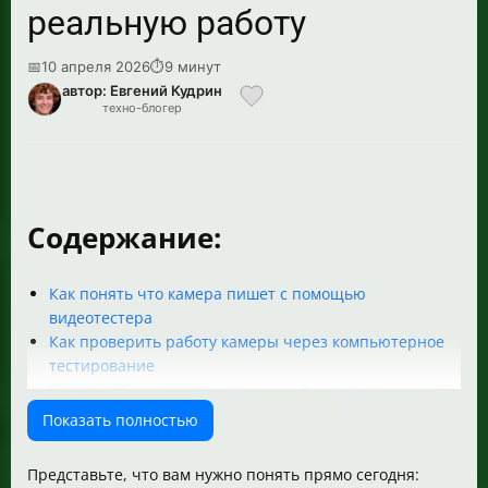
реальную работу
📅
10 апреля 2026
⏱
9 минут
автор: Евгений Кудрин
техно-блогер
Содержание:
Как понять что камера пишет с помощью
видеотестера
Как проверить работу камеры через компьютерное
тестирование
Питание. Самая частая причина “камера не пишет”
Проверка разъёмов питания и контактов
Показать полностью
Как предотвратить замыкания видео и питания
Как проверить правильность подключения видео
Представьте, что вам нужно понять прямо сегодня:
BNC и питания