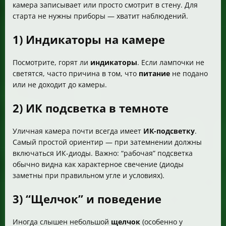
камера записывает или просто смотрит в стену. Для
Как смоделировать включение ИК-подсветки
старта не нужны приборы — хватит наблюдений.
Если всё проверили. Что делать дальше
Когда камера может быть муляжом
1) Индикаторы на камере
Разница AHD и IP простыми словами
Максимальное разрешение и дальность. На что
Посмотрите, горят ли
индикаторы
. Если лампочки не
ориентироваться
светятся, часто причина в том, что
питание
не подано
Качество картинки и ночная дальность. От чего
или не доходит до камеры.
зависят
Комплект и оборудование. Что обычно входит
2) ИК подсветка в темноте
Корпуса камер и форм-факторы
Распространённые проблемы у модульных камер и
Уличная камера почти всегда имеет
ИК-подсветку
.
ИК
Самый простой ориентир — при затемнении должны
Сколько камер. Про комплекты AHD и IP
включаться ИК-диоды. Важно: “рабочая” подсветка
Онлайн и мобильные устройства. Как получить
обычно видна как характерное свечение (диоды
доступ к системе
заметны при правильном угле и условиях).
Запись. Зачем нужен доступ к архиву
Способы хранения записи
3) “Щелчок” и поведение
Как посмотреть записи через приложение
Как посмотреть записи через веб-интерфейс
Если записи на карте памяти или жестком диске
Иногда слышен небольшой
щелчок
(особенно у