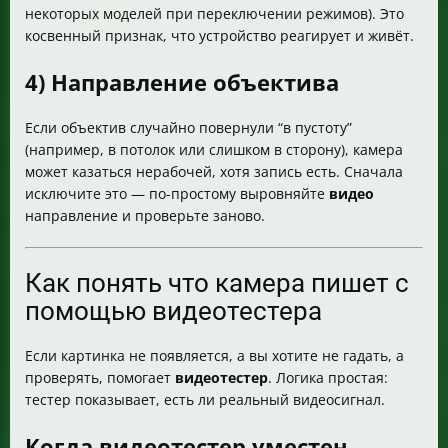
Частые проблемы при просмотре записей
некоторых моделей при переключении режимов). Это
Безопасность данных. Как хранить надёжно
косвенный признак, что устройство реагирует и живёт.
Что делать, если камера уличная не работает после
4) Направление объектива
всех проверок
Мини-чеклист для ответа на запрос “как понять что
камера уличная пишет”
Если объектив случайно повернули “в пустоту”
(например, в потолок или слишком в сторону), камера
может казаться нерабочей, хотя запись есть. Сначала
исключите это — по-простому выровняйте
видео
направление и проверьте заново.
Как понять что камера пишет с
помощью видеотестера
Если картинка не появляется, а вы хотите не гадать, а
проверять, помогает
видеотестер
. Логика простая:
тестер показывает, есть ли реальный видеосигнал.
Когда видеотестер уместен